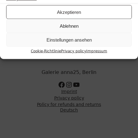
Akzeptieren
Log in
Remember me
Ablehnen
Lost your password?
Einstellungen ansehen
Cookie-Richtlinie
Privacy policy
Impressum
Galerie anna25, Berlin
Zur Facebookseite
Zum Instagram Account
Zum Youtube Kanal
Imprint
Privacy policy
Policy for refunds and returns
Deutsch