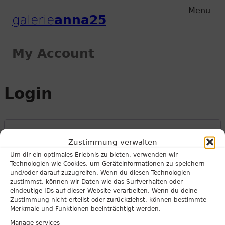
Zum
Zum
Menu
galerie
anna25
Hauptmenu
Inhalt
My Account
Login
Required
Username or email address
*
Zustimmung verwalten
Um dir ein optimales Erlebnis zu bieten, verwenden wir
Technologien wie Cookies, um Geräteinformationen zu speichern
und/oder darauf zuzugreifen. Wenn du diesen Technologien
zustimmst, können wir Daten wie das Surfverhalten oder
eindeutige IDs auf dieser Website verarbeiten. Wenn du deine
Required
Password
*
Zustimmung nicht erteilst oder zurückziehst, können bestimmte
Merkmale und Funktionen beeinträchtigt werden.
Manage services