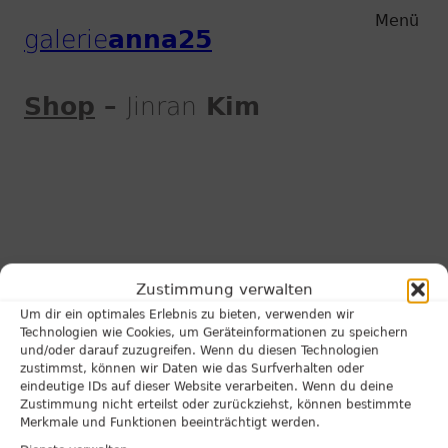
Zum
Zum
Menü
galerie
anna25
Hauptmenu
Inhalt
Shop
–
Jinran
Kim
Zustimmung verwalten
Um dir ein optimales Erlebnis zu bieten, verwenden wir
Technologien wie Cookies, um Geräteinformationen zu speichern
und/oder darauf zuzugreifen. Wenn du diesen Technologien
zustimmst, können wir Daten wie das Surfverhalten oder
eindeutige IDs auf dieser Website verarbeiten. Wenn du deine
Zustimmung nicht erteilst oder zurückziehst, können bestimmte
Merkmale und Funktionen beeinträchtigt werden.
The shop will be available soon