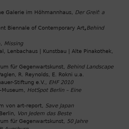
che Galerie im Höhmannhaus,
Der Greif: a
ent Biennale of Contemporary Art
,
Behind
e,
Missing
l, Lenbachaus | Kunstbau | Alte Pinakothek,
rum für Gegenwartskunst,
Behind Landscape
Paglen, R. Reynolds, E. Rokni u.a.
auer-Stiftung e.V.,
EHF 2010
be-Museum,
HotSpot Berlin – Eine
 von art-report,
Save Japan
Berlin,
Von Jedem das Beste
rum für Gegenwartskunst,
50 Jahre
dt Augsburg