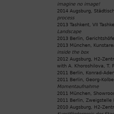
imagine no image!
2014 Augsburg, Städtis
process
2013 Tashkent, VII Tashk
Landscape
2013 Berlin, Gerichtshöf
2013 München, Kunstarea
inside the box
2012 Augsburg, H2-Zent
with A. Khoroshilova, T. 
2011 Berlin, Konrad-Aden
2011 Berlin, Georg-Kol
Momentaufnahme
2011 München, Showroom
2011 Berlin, Zweigstelle 
2010 Augsburg, H2-Zent
Kunstförderpreis der Sta