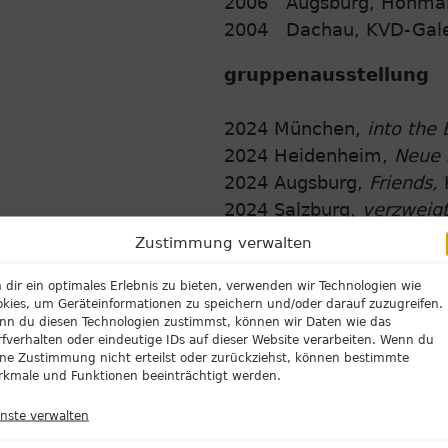
2006 Augsburg, Höhman
2004 Dachau, KVD-Gale
gruppenausstellung
2024 München,
into the 
2024 Heidenheim,
Neue S
2024 Augsburg,
Friends,
H
2024 Salzburg,
verzweigt
1,
DG Kunstraum Diskurs
Zustimmung verwalten
2023 Augsburg,
Painting
dir ein optimales Erlebnis zu bieten, verwenden wir Technologien wie
2023 Berlin, Monat der F
kies, um Geräteinformationen zu speichern und/oder darauf zuzugreifen.
Disenchantment,
Atelier
nn du diesen Technologien zustimmst, können wir Daten wie das
fverhalten oder eindeutige IDs auf dieser Website verarbeiten. Wenn du
2021 Augsburg,
Domesti
ine Zustimmung nicht erteilst oder zurückziehst, können bestimmte
contemporary
rkmale und Funktionen beeinträchtigt werden.
2019 München, Artionale
enste verwalten
2019 Hamburg, Haus der 