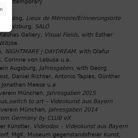
g Contemporary
en
haus
lov’s dog
, Lieux de Mémoire/Erinnerungsorte
in Salzburg,
SALÓ
 Kaunas Gallery,
Visual Fields,
with Esther
Witzke
e,
NIGHTMARE | DAYDREAM,
with Olafur
, Corinne von Lebusa u.a.
rein Augsburg,
Jahresgaben,
with Georg
ost, Daniel Richter, Antonio Tapies, Günther
 Jonathan Meese u.a
verein München,
Jahresgaben 2015
us,
switch to art – Videokunst aus Bayern
tverein München,
Jahresgaben 2014
rom Germany by CLUB eX
r Künstler,
Videodox – Videokunst aus Bayern
orf, MgK, Museum gegenstandsfreier Kunst,