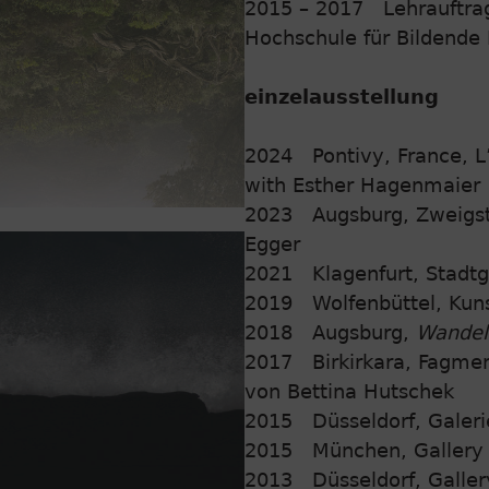
2015 – 2017 Lehrauftrag 
Hochschule für Bildende
einzelausstellung
2024 Pontivy, France, L’
with Esther Hagenmaier
2023 Augsburg, Zweigste
Egger
2021 Klagenfurt, Stadtga
2019 Wolfenbüttel, Kuns
2018 Augsburg,
Wandel
2017 Birkirkara, Fagment
von Bettina Hutschek
2015 Düsseldorf, Galeri
2015 München, Gallery
2013 Düsseldorf, Gallery