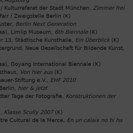
/ Kulturreferat der Stadt München,
Zimmer frei
air / Zweigstelle Berlin (K)
ster,
Berlin Next Generation
ea), Limlip Museum,
6th Biennale
(K)
r 13, Städtische Kunsthalle,
Ein Überblick
(K)
tergrund, Neue Gesellschaft für Bildende Kunst,
a), Goyang International Biennale (K)
sthaus,
Von hier aus
(K)
auer-Stiftung e.V.,
EHF 2010
Berlin,
hier & jetzt
ter Tage der Fotografie,
Konstruktionen der
x,
Klasse Scully 2007
(K)
tre Cultural de la Merce,
En un calaix no hi ha