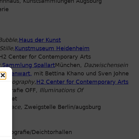
nhaus, Kunstsammlungen Augsburg
rie
Bubble,
Haus der Kunst
tille,
Kunstmuseum Heidenheim
2 Center for Contemporary Arts
,
Sammlung Spallart
München,
Dazwischensein
 Gegenwart,
mit Bettina Khano und Sven Johne
 Photography,
H2 Center for Contemporary Arts
otografie OFF,
Illuminations Of
 Jaquet
c Space,
Zweigstelle Berlin/augsburg
Fotografie/Deichtorhallen