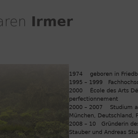
aren
Irmer
1974 geboren in Friedb
1995 – 1999
Fachhochs
2000
École des Arts Dé
perfectionnement
2000 – 2007
Studium a
München, Deutschland, Pr
2008 – 10
Gründerin de
Stauber und Andreas Stu