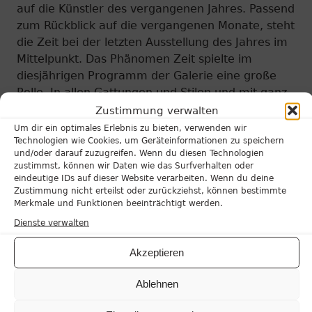
auf die Künstler des vergangenen Jahres. Passend
zum Rückblick auf die vergangenen Monate, steht
die Zeit bei der letzten Ausstellung des Jahres im
Mittelpunkt. Das Phänomen Zeit spielte im
diesjährigen Programm der Galerie eine große
Rolle. In allen Gattungen und Stilen und mit ganz
unterschiedlichen Intentionen wurde
Zustimmung verwalten
Vergänglichkeit und Zeitempfinden von den
Um dir ein optimales Erlebnis zu bieten, verwenden wir
Technologien wie Cookies, um Geräteinformationen zu speichern
ausgestellten Künstlern thematisiert. In der
und/oder darauf zuzugreifen. Wenn du diesen Technologien
Review15 werden all diese Positionen nun
zustimmst, können wir Daten wie das Surfverhalten oder
zusammengebracht und in einer Ausstellung
eindeutige IDs auf dieser Website verarbeiten. Wenn du deine
Zustimmung nicht erteilst oder zurückziehst, können bestimmte
vereint.
Merkmale und Funktionen beeinträchtigt werden.
Am deutlichsten setzt sich
Holger Zimmermann
Dienste verwalten
mit dem Thema Zeit auseinander. In seinen
Akzeptieren
Fotografien, Malereien und Digitaldrucken
fokussiert er die Spuren von Verfall und
Ablehnen
vergangenen Zeiten.
Nicht der zufällige Zerfall, sondern gezielte