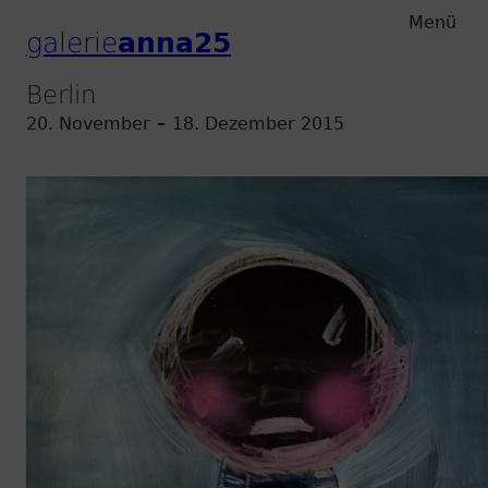
Zum
Zum
Menü
galerie
anna25
Hauptmenu
Inhalt
Berlin
20. November
–
18. Dezember 2015