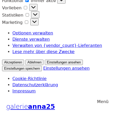
Funktional
Immer aktiv
Vorlieben
Vorlieben
Statistiken
Statistiken
Marketing
Marketing
Optionen verwalten
Dienste verwalten
Verwalten von {vendor_count}-Lieferanten
Lese mehr über diese Zwecke
Akzeptieren
Ablehnen
Einstellungen ansehen
Einstellungen ansehen
Einstellungen speichern
Cookie-Richtlinie
Datenschutzerklärung
Impressum
Zum
Zum
Menü
galerie
anna25
Hauptmenu
Inhalt